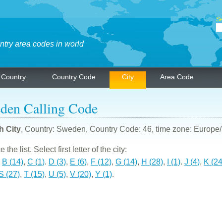
Se
ntry area codes in world
Country
Country Code
City
Area Code
den Calling Code
h City
, Country: Sweden, Country Code: 46, time zone: Europe
the list. Select first letter of the city:
,
B (14)
,
C (1)
.
D (3)
,
E (6)
,
F (12)
,
G (14)
,
H (28)
,
I (1)
.
J (4)
,
K (24
S (27)
,
T (15)
,
U (5)
,
V (20)
,
Y (1)
.