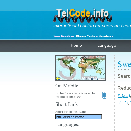
international calling numbers and cou
Your Position:
Phone Code
»
Sweden
»
Home
Language
Swe
Searc
On Mobile
Reduce 
m.TelCode.info optimised for
A (21)
mobile phones >>
Short Link
R (7)
,
Short link to this page :
Languages: