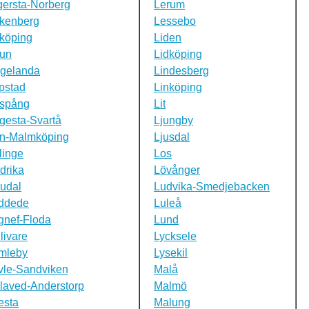
ersta-Norberg
Lerum
lkenberg
Lessebo
köping
Liden
lun
Lidköping
rgelanda
Lindesberg
ipstad
Linköping
nspång
Lit
gesta-Svartå
Ljungby
en-Malmköping
Ljusdal
linge
Los
drika
Lövånger
udal
Ludvika-Smedjebacken
ddede
Luleå
gnef-Floda
Lund
livare
Lycksele
mleby
Lysekil
vle-Sandviken
Malå
laved-Anderstorp
Malmö
esta
Malung