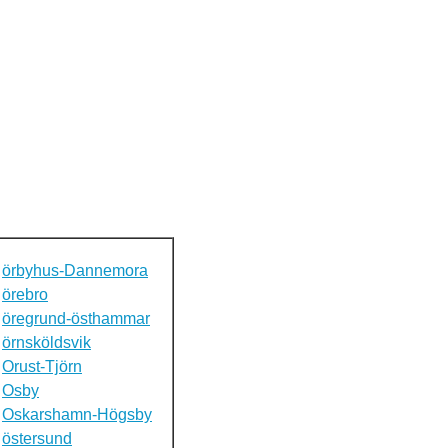
örbyhus-Dannemora
örebro
öregrund-östhammar
örnsköldsvik
Orust-Tjörn
Osby
Oskarshamn-Högsby
östersund