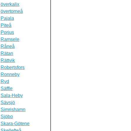
överkalix
övertorneå
Pajala
Piteå
Porjus
Ramsele
Råneå
Rätan
Rättvik
Robertsfors
Ronneby
Ryd
Säffle
Sala-Heby
Sävsjö
Simrishamn
Sjöbo
Skara-Götene
Skellefteå