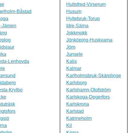
ge
Hultsfred-Virserum
gelholm-Båstad
Husum
boga
Hyltebruk-Torup
-Järpen
Idre-Särna
äng
Jokkmokk
eplog
Jönköping-Huskvarna
idsjaur
Jörn
ika
Junsele
eda-Lenhovda
Kalix
ele
Kalmar
kersund
Karlholmsbruk-Skärplinge
idaberg
Karlsborg
sta-Krylbo
Karlshamn-Olofström
cke
Karlskoga-Degerfors
tuträsk
Karlskrona
gtsfors
Karlstad
gsjö
Katrineholm
rna
Kil
rholm
Kinna