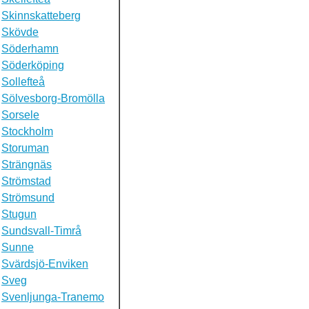
Skinnskatteberg
Skövde
Söderhamn
Söderköping
Sollefteå
Sölvesborg-Bromölla
Sorsele
Stockholm
Storuman
Strängnäs
Strömstad
Strömsund
Stugun
Sundsvall-Timrå
Sunne
Svärdsjö-Enviken
Sveg
Svenljunga-Tranemo