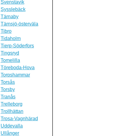
Svenstavik
Sysslebäck
Tärnaby
Tärnsjö-österväla
Tibro
Tidaholm
Tierp-Söderfors
Tingsryd
Tomelilla
Töreboda-Hova
Torpshammar
Torsås
Torsby
Tranås
Trelleborg
Trollhättan
Trosa-Vagnhärad
Uddevalla
Ullånger