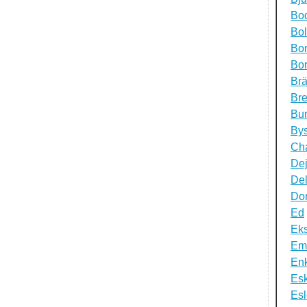
Bo
Bol
Bo
Bo
Brä
Br
Bur
By
Cha
De
De
Do
Ed
Eks
Em
En
Esk
Esl