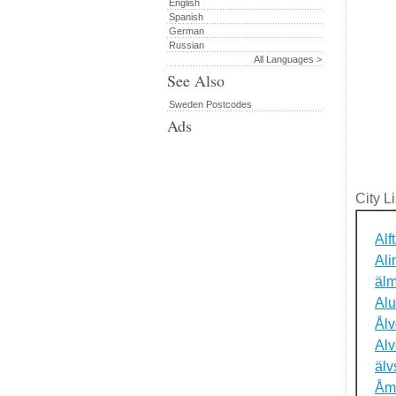
English
Spanish
German
Russian
All Languages >
See Also
Sweden Postcodes
Ads
City Li
Alf
Ali
älm
Al
Ålv
Al
älv
Åm