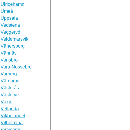
Ulricehamn
Umeå
Uppsala
Vadstena
Vaggeryd
Valdemarsvik
Vänersborg
Vännäs
Vansbro
Vara-Nossebro
Varberg
Värnamo
Västerås
Västervik
Växjö
Vetlanda
Vikbolandet
Vilhelmina
Vimmerby