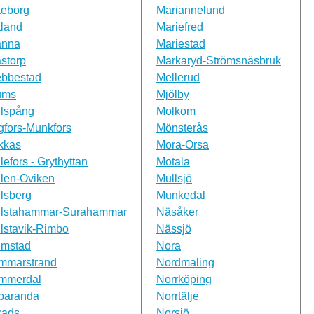
teborg
Mariannelund
land
Mariefred
änna
Mariestad
storp
Markaryd-Strömsnäsbruk
ebbestad
Mellerud
ums
Mjölby
llspång
Molkom
fors-Munkfors
Mönsterås
kkas
Mora-Orsa
lefors - Grythyttan
Motala
len-Oviken
Mullsjö
lsberg
Munkedal
llstahammar-Surahammar
Näsåker
lstavik-Rimbo
Nässjö
lmstad
Nora
mmarstrand
Nordmaling
mmerdal
Norrköping
paranda
Norrtälje
rads
Norsjö