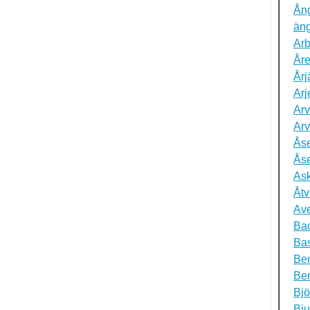
Ån
än
Ar
Åre
Årj
Arj
Arv
Arv
Ås
Ås
As
Åtv
Ave
Ba
Bas
Ben
Ber
Bjö
Bju