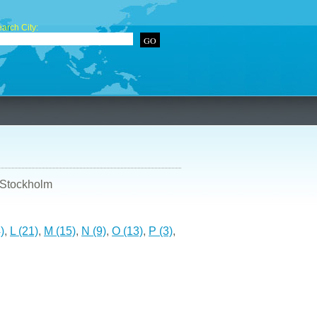
arch City:
/Stockholm
)
,
L (21)
,
M (15)
,
N (9)
,
O (13)
,
P (3)
,