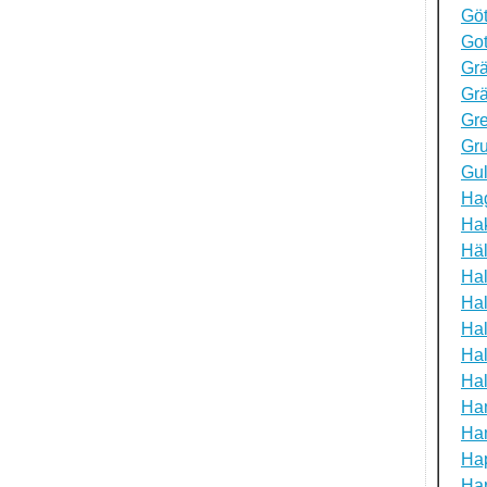
Gö
Got
Gr
Grä
Gr
Gr
Gu
Hag
Ha
Häl
Hal
Hal
Ha
Hal
Ha
Ha
Ha
Ha
Ha