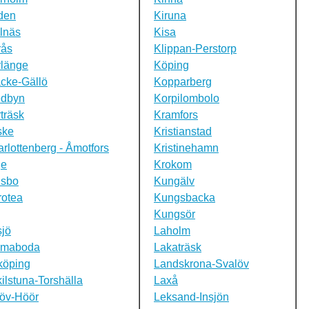
den
Kiruna
lnäs
Kisa
rås
Klippan-Perstorp
rlänge
Köping
cke-Gällö
Kopparberg
edbyn
Korpilombolo
träsk
Kramfors
ske
Kristianstad
rlottenberg - Åmotfors
Kristinehamn
je
Krokom
lsbo
Kungälv
rotea
Kungsbacka
Kungsör
jö
Laholm
maboda
Lakaträsk
köping
Landskrona-Svalöv
ilstuna-Torshälla
Laxå
öv-Höör
Leksand-Insjön