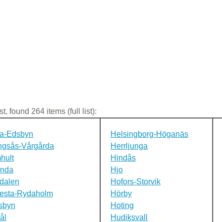
st, found 264 items (full list):
ta-Edsbyn
Helsingborg-Höganäs
ngsås-Vårgårda
Herrljunga
hult
Hindås
unda
Hjo
dalen
Hofors-Storvik
vesta-Rydaholm
Hörby
sbyn
Hoting
ål
Hudiksvall