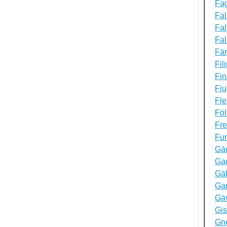
Fag
Fa
Fal
Fa
Fä
Fil
Fi
Fju
Fl
Föl
Fre
Fur
Gä
Ga
Gäl
Ga
Gä
Gis
Gn